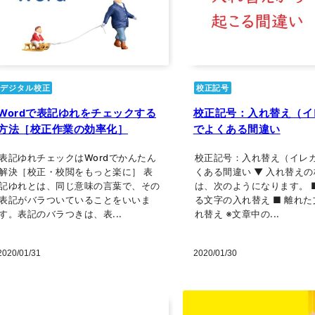
デジタル校正
校正記号
Wordで表記ゆれをチェックする
校正記号：入れ替え（イ
方法［校正作業の効率化］
でよくある間違い
表記ゆれチェックはWordでかんたん
校正記号：入れ替え（イレ
解決［校正・校閲をもっと楽に］ 表
くある間違い ▼ 入れ替え
記ゆれとは、同じ意味の言葉で、その
は、次のようになります。 
表記がバラついていることをいいま
る文字の入れ替え ■ 離れ
す。表記のバラつきは、表...
れ替え ※文章中の...
2020/01/31
2020/01/30