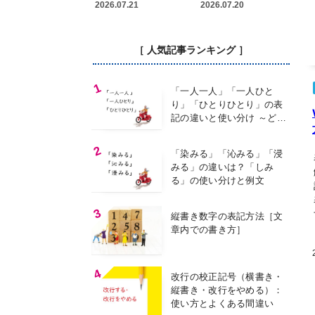
い方を解説
2026.07.21
2026.07.20
［ 人気記事ランキング ］
「一人一人」「一人ひと
り」「ひとりひとり」の表
記の違いと使い分け ～どの
表記を使う？～
「染みる」「沁みる」「浸
みる」の違いは？「しみ
る」の使い分けと例文
縦書き数字の表記方法［文
章内での書き方］
改行の校正記号（横書き・
縦書き・改行をやめる）：
使い方とよくある間違い