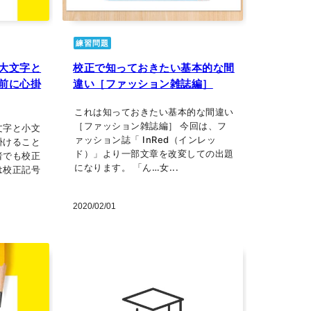
練習問題
大文字と
校正で知っておきたい基本的な間
前に心掛
違い［ファッション雑誌編］
これは知っておきたい基本的な間違い
［ファッション雑誌編］ 今回は、フ
文字と小文
ァッション誌「 InRed（インレッ
掛けること
ド）」より一部文章を改変しての出題
者でも校正
になります。 「ん…女...
は校正記号
2020/02/01