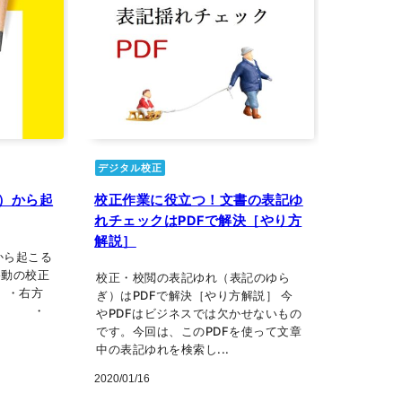
デジタル校正
）から起
校正作業に役立つ！文書の表記ゆ
れチェックはPDFで解決［やり方
解説］
から起こる
移動の校正
校正・校閲の表記ゆれ（表記のゆら
 ・右方
ぎ）はPDFで解決［やり方解説］ 今
→） ・
やPDFはビジネスでは欠かせないもの
です。今回は、このPDFを使って文章
中の表記ゆれを検索し...
2020/01/16