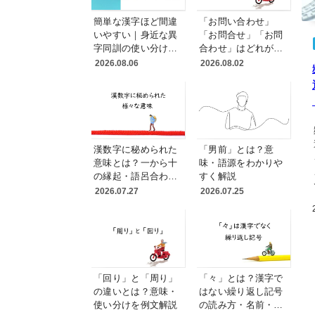
簡単な漢字ほど間違
「お問い合わせ」
いやすい｜身近な異
「お問合せ」「お問
字同訓の使い分けと
合わせ」はどれが正
例文
しい？送り仮名と表
2026.08.06
2026.08.02
記統一の実務ルール
漢数字に秘められた
「男前」とは？意
意味とは？一から十
味・語源をわかりや
の縁起・語呂合わ
すく解説
せ・読み方を変える
2026.07.27
2026.07.25
理由
「回り」と「周り」
「々」とは？漢字で
の違いとは？意味・
はない繰り返し記号
使い分けを例文解説
の読み方・名前・使