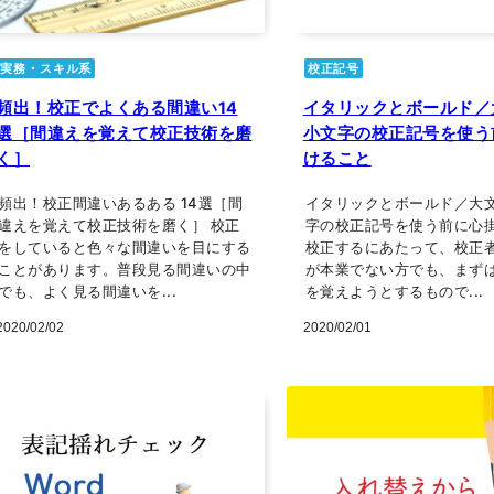
実務・スキル系
校正記号
頻出！校正でよくある間違い14
イタリックとボールド／
選［間違えを覚えて校正技術を磨
小文字の校正記号を使う
く］
けること
頻出！校正間違いあるある 14選［間
イタリックとボールド／大
違えを覚えて校正技術を磨く］ 校正
字の校正記号を使う前に心
をしていると色々な間違いを目にする
校正するにあたって、校正
ことがあります。普段見る間違いの中
が本業でない方でも、まず
でも、よく見る間違いを...
を覚えようとするもので...
2020/02/02
2020/02/01