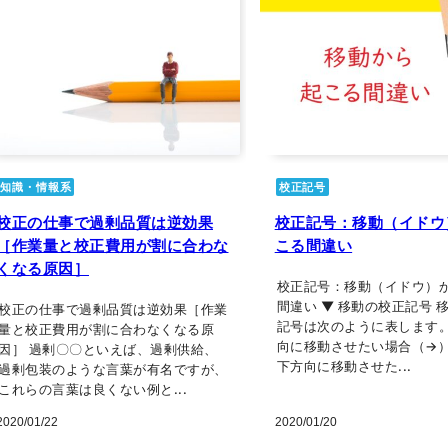
知識・情報系
校正記号
校正の仕事で過剰品質は逆効果
校正記号：移動（イドウ
［作業量と校正費用が割に合わな
こる間違い
くなる原因］
校正記号：移動（イドウ）
間違い ▼ 移動の校正記号 
校正の仕事で過剰品質は逆効果［作業
記号は次のように表します。
量と校正費用が割に合わなくなる原
向に移動させたい場合（
因］ 過剰〇〇といえば、過剰供給、
下方向に移動させた...
過剰包装のような言葉が有名ですが、
これらの言葉は良くない例と...
2020/01/22
2020/01/20