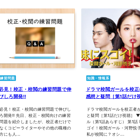
練習問題
知識・情報系
必見！校正・校閲の練習問題で伸
ドラマ校閲ガールを校正
びしろ開発‼
感想と疑問［第1話だけ
必見！校正・校閲の練習問題で伸びし
ドラマ校閲ガールを校正者
ろ開発‼ 先日、校正・校閲向けの練習
と疑問［第1話だけ視聴］ ▼
問題を紹介しましたが、校正者だけで
ル（第1話あらすじ） 第1話
なくコピーライターやその他の職種の
ゴイ！校閲ガール・河野悦
方にも人...
私が校閲に？オシ...