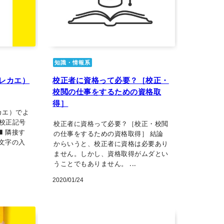
知識・情報系
レカエ）
校正者に資格って必要？［校正・
校閲の仕事をするための資格取
得］
カエ）でよ
の校正記号
校正者に資格って必要？［校正・校閲
■ 隣接す
の仕事をするための資格取得］ 結論
た文字の入
からいうと、校正者に資格は必要あり
ません。しかし、資格取得がムダとい
うことでもありません。 ...
2020/01/24