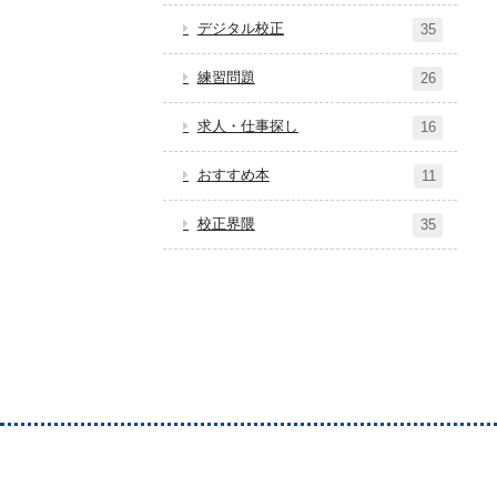
デジタル校正
35
練習問題
26
求人・仕事探し
16
おすすめ本
11
校正界隈
35
ホーム
サイトマッ