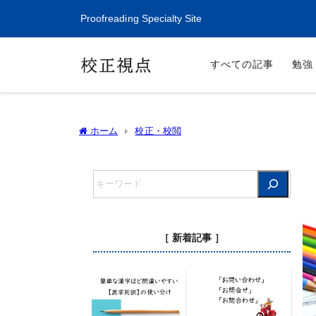
Proofreading Specialty Site
すべての記事
勉強
ホーム
校正・校閲
［ 新着記事 ］