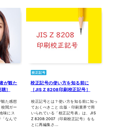
校正記号
者が観た
校正記号の使い方を知る前に
視聴］
［JIS Z 8208印刷校正記号］
が観た感想
校正記号とは？使い方を知る前に知っ
 校閲ガー
ておくべきこと 出版・印刷業界で用
 地味にス
いられている「校正記号表」は、JIS
子「なんで
Z 8208:2007（印刷校正記号）をも
とに再編集さ...