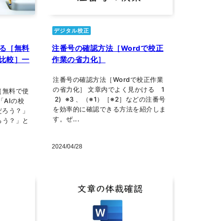
デジタル校正
する［無料
注番号の確認方法［Wordで校正
の比較］一
作業の省力化］
注番号の確認方法［Wordで校正作業
の省力化］ 文章内でよく見かける 1
［無料で使
2) ※3 、（※1）［※2］などの注番号
「AIの校
を効率的に確認できる方法を紹介しま
だろう？」
す。ぜ...
ろう？」と
2024/04/28