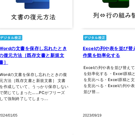
デジタル校正
デジタル校正
Wordの文書を保存し忘れたとき
Excelの列や表を並び
の復元方法［既存文書と新規文
作業を効率化する
書］
Excelの列や表を並び替え
を効率化する ・Excel原稿
Wordの文書を保存し忘れたときの復
を見比べる・Excel原稿と
元方法［既存文書と新規文書］ 文書
を見比べる・Excelの列や
を作成していて、うっかり保存しない
並び替...
で閉じてしまった……PCがフリーズ
して強制終了してしまっ...
2024/01/05
2023/09/19