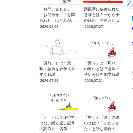
「お問い合わせ」
漢数字に秘められた
「お問合せ」「お問
意味とは？一から十
合わせ」はどれが正
の縁起・語呂合わ
しい？送り仮名と表
せ・読み方を変える
2026.08.02
2026.07.27
記統一の実務ルール
理由
「男前」とは？意
「回り」と「周り」
味・語源をわかりや
の違いとは？意味・
すく解説
使い分けを例文解説
2026.07.25
2026.07.21
「々」とは？漢字で
「型」と「形」の違
はない繰り返し記号
いとは？「かた／が
の読み方・名前・使
た」と読む場合の使