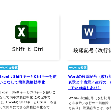
デジタル校正
デジタル校正
Excel：ShiftキーとCtrlキーを使
Wordの段落記号（改行
いこなして簡単業務効率化
表示と非表示／改行の一
［Excel編もあり］
Excel：ShiftキーとCtrlキーを使いこ
なして簡単業務効率化 この記事で
Wordの段落記号（改行記
は、Excelの ShiftキーとCtrlキーを使
と非表示／改行の一括削除［E
って簡単にできる業務効率化をで...
もあり］ 段落記号とは、改