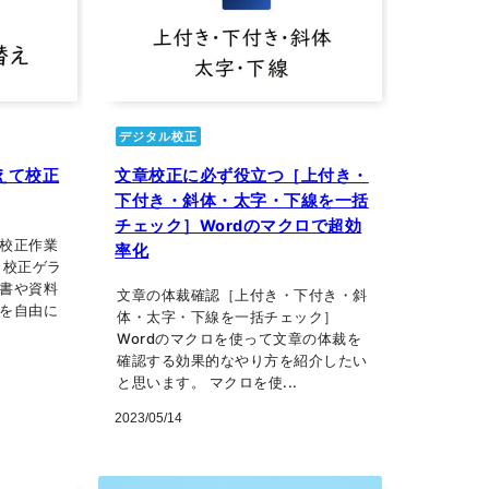
デジタル校正
替えて校正
文章校正に必ず役立つ［上付き・
下付き・斜体・太字・下線を一括
チェック］Wordのマクロで超効
て校正作業
率化
と校正ゲラ
文書や資料
文章の体裁確認［上付き・下付き・斜
表を自由に
体・太字・下線を一括チェック］
Wordのマクロを使って文章の体裁を
確認する効果的なやり方を紹介したい
と思います。 マクロを使...
2023/05/14