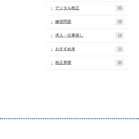
デジタル校正
35
練習問題
26
求人・仕事探し
16
おすすめ本
11
校正界隈
35
ホーム
サイトマッ