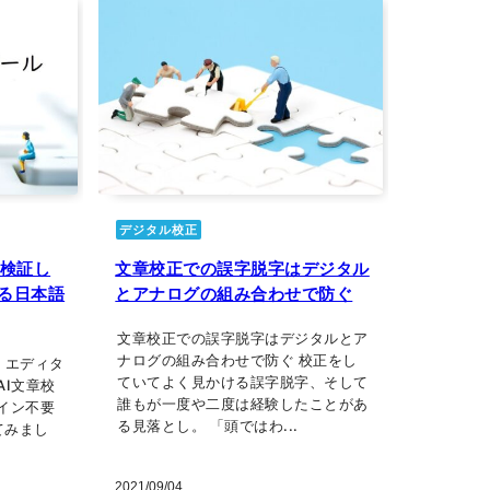
デジタル校正
』検証し
文章校正での誤字脱字はデジタル
る日本語
とアナログの組み合わせで防ぐ
文章校正での誤字脱字はデジタルとア
ナログの組み合わせで防ぐ 校正をし
・エディタ
ていてよく見かける誤字脱字、そして
AI文章校
誰もが一度や二度は経験したことがあ
グイン不要
る見落とし。 「頭ではわ...
てみまし
2021/09/04