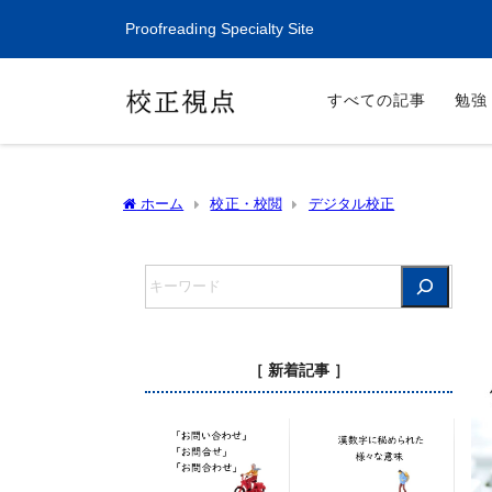
Proofreading Specialty Site
すべての記事
勉強
ホーム
校正・校閲
デジタル校正
［ 新着記事 ］