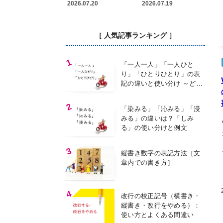
い方を解説
い分けを例文解説
2026.07.20
2026.07.19
［ 人気記事ランキング ］
「一人一人」「一人ひと
り」「ひとりひとり」の表
記の違いと使い分け ～どの
表記を使う？～
「染みる」「沁みる」「浸
みる」の違いは？「しみ
る」の使い分けと例文
縦書き数字の表記方法［文
章内での書き方］
改行の校正記号（横書き・
縦書き・改行をやめる）：
使い方とよくある間違い