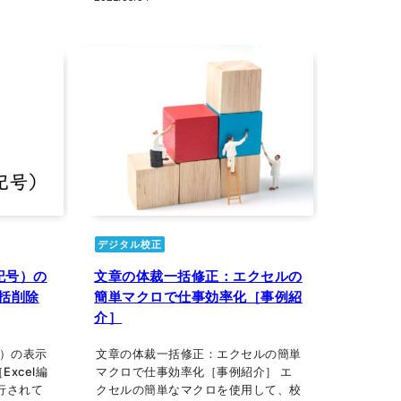
デジタル校正
記号）の
文章の体裁一括修正：エクセルの
括削除
簡単マクロで仕事効率化［事例紹
介］
号）の表示
文章の体裁一括修正：エクセルの簡単
xcel編
マクロで仕事効率化［事例紹介］ エ
行されて
クセルの簡単なマクロを使用して、校