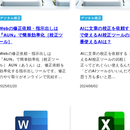
デジタル校正
デジタル校正
Webの修正依頼・指示出しは
AIに文章の校正を依頼
『AUN』で簡単効率化［校正ツ
で使えるAI校正ツール
ール］
番使えるAIは？
Webの修正依頼・指示出しは
AIに文章の校正を依頼する
『AUN』で簡単効率化［校正ツー
えるAI校正ツールの比較］ 
ル］ AUN（あうん）は、修正依頼を
正ってどれぐらい使えるん
効率化する指示出しツールです。修正
「どのAIツールがいいんだ
のやり取りがオンラインで完結す...
思う方も多いと思...
2025/01/20
2024/06/02