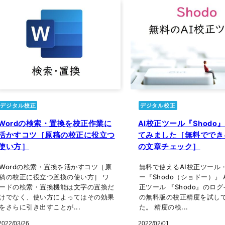
デジタル校正
デジタル校正
Wordの検索・置換を校正作業に
AI校正ツール『Shodo
活かすコツ［原稿の校正に役立つ
てみました［無料ででき
使い方］
の文章チェック］
Wordの検索・置換を活かすコツ［原
無料で使えるAI校正ツール
稿の校正に役立つ置換の使い方］ ワ
ー『Shodo（ショドー）』 
ードの検索・置換機能は文字の置換だ
正ツール 『Shodo』のロ
けでなく、使い方によってはその効果
の無料版の校正精度を試し
をさらに引き出すことが...
た。 精度の検...
2022/03/26
2022/02/01