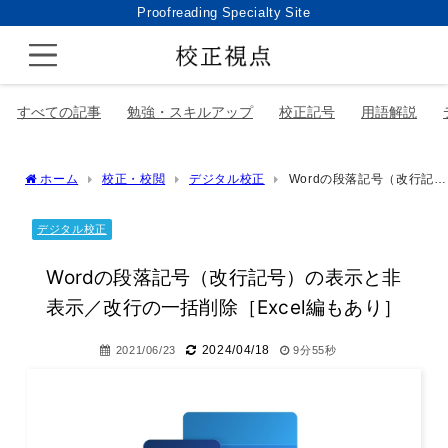
Proofreading Specialty Site
すべての記事
勉強・スキルアップ
校正記号
用語解説
ホーム
校正・校閲
デジタル校正
Wordの段落記号（改行記
号）の表示と非表示／改行の一括削除［Excel編もあり］
デジタル校正
Wordの段落記号（改行記号）の表示と非
表示／改行の一括削除［Excel編もあり］
2024/04/18
2021/06/23
9分55秒