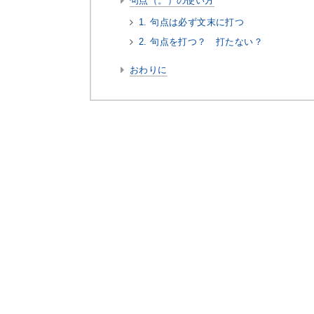
句点（。）の使い方
1. 句点は必ず文末に打つ
2. 句点を打つ？ 打たない？
おわりに