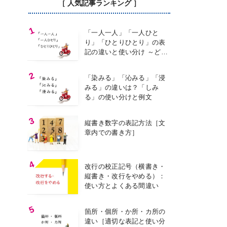
［ 人気記事ランキング ］
「一人一人」「一人ひと
り」「ひとりひとり」の表
記の違いと使い分け ～どの
表記を使う？～
「染みる」「沁みる」「浸
みる」の違いは？「しみ
る」の使い分けと例文
縦書き数字の表記方法［文
章内での書き方］
改行の校正記号（横書き・
縦書き・改行をやめる）：
使い方とよくある間違い
箇所・個所・か所・カ所の
違い［適切な表記と使い分