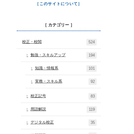
［このサイトについて］
［ カテゴリー ］
校正・校閲
524
勉強・スキルアップ
194
知識・情報系
101
実務・スキル系
92
校正記号
83
用語解説
119
デジタル校正
35