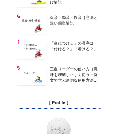
け解説］
促音・拗音・撥音［意味と
違い簡単解説］
「身につける」の漢字は
「付ける？」「着ける？」
三点リーダーの使い方［意
味を理解し正しく使う～例
文で学ぶ適切な使用方法
～］
［ Profile ］