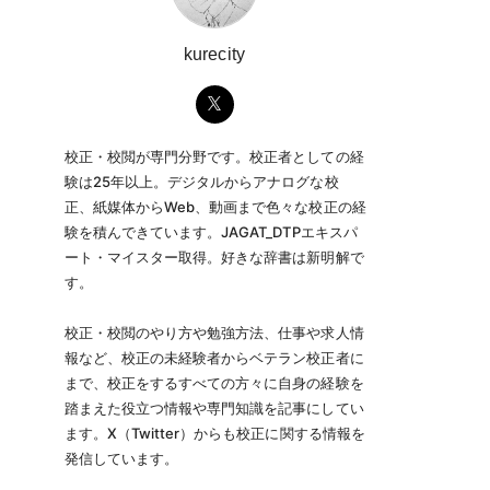
kurecity
校正・校閲が専門分野です。校正者としての経
験は25年以上。デジタルからアナログな校
正、紙媒体からWeb、動画まで色々な校正の経
験を積んできています。JAGAT_DTPエキスパ
ート・マイスター取得。好きな辞書は新明解で
す。
校正・校閲のやり方や勉強方法、仕事や求人情
報など、校正の未経験者からベテラン校正者に
まで、校正をするすべての方々に自身の経験を
踏まえた役立つ情報や専門知識を記事にしてい
ます。X（Twitter）からも校正に関する情報を
発信しています。