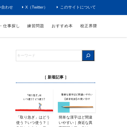
い合わせ
X（Twitter）
このサイトについて
・仕事探し
練習問題
おすすめ本
校正界隈
［ 新着記事 ］
「取り急ぎ」はどう
簡単な漢字ほど間違
使う？いつ使う？｜
いやすい｜身近な異