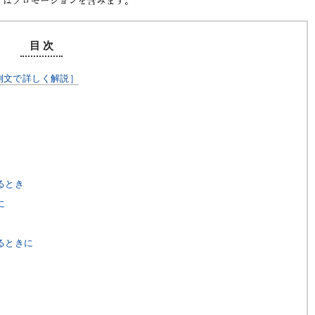
目 次
例文で詳しく解説］
るとき
に
るときに