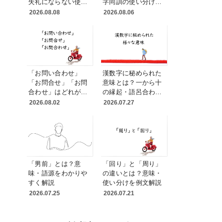
失礼にならない使い
字同訓の使い分けと
方と言い換え例
例文
2026.08.08
2026.08.06
「お問い合わせ」
漢数字に秘められた
「お問合せ」「お問
意味とは？一から十
合わせ」はどれが正
の縁起・語呂合わ
しい？送り仮名と表
せ・読み方を変える
2026.08.02
2026.07.27
記統一の実務ルール
理由
「男前」とは？意
「回り」と「周り」
味・語源をわかりや
の違いとは？意味・
すく解説
使い分けを例文解説
2026.07.25
2026.07.21