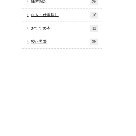
練習問題
26
求人・仕事探し
16
おすすめ本
11
校正界隈
35