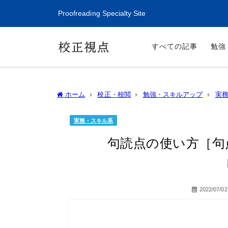
Proofreading Specialty Site
すべての記事
勉強
ホーム
校正・校閲
勉強・スキルアップ
実
説］
実務・スキル系
句読点の使い方［句
2022/07/02