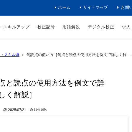
ホーム
サイトマップ
お問
・スキルアップ
校正記号
用語解説
デジタル校正
求人
務・スキル系
句読点の使い方［句点と読点の使用方法を例文で詳しく解
点と読点の使用方法を例文で詳
しく解説］
11分16秒
2025/07/21