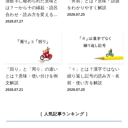
漢数字に秘められた意味と
「男前」とは？意味・語源
は？一から十の縁起・語呂
をわかりやすく解説
合わせ・読み方を変える理
2026.07.25
由
2026.07.27
「回り」と「周り」の違い
「々」とは？漢字ではない
とは？意味・使い分けを例
繰り返し記号の読み方・名
文解説
前・使い方を解説
2026.07.21
2026.07.20
［ 人気記事ランキング ］