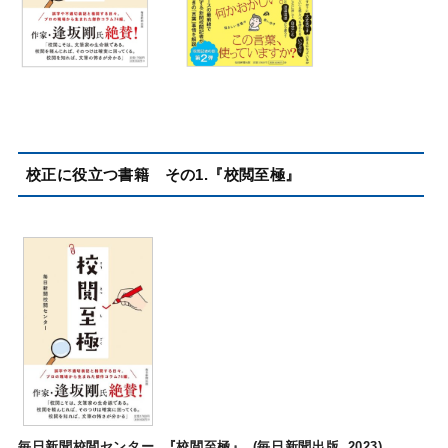
校正に役立つ書籍 その1.『校閲至極』
毎日新聞校閲センター, 『校閲至極』, (毎日新聞出版, 2023)