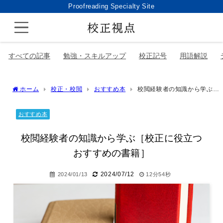
Proofreading Specialty Site
すべての記事
勉強・スキルアップ
校正記号
用語解説
ホーム
校正・校閲
おすすめ本
校閲経験者の知識から学ぶ
［校正に役立つおすすめの書籍］
おすすめ本
校閲経験者の知識から学ぶ［校正に役立つ
おすすめの書籍］
2024/07/12
2024/01/13
12分54秒