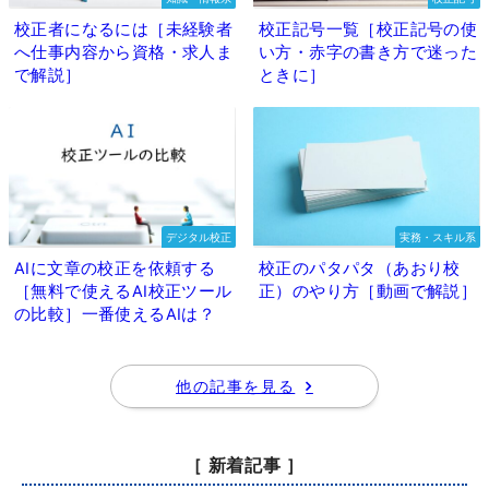
校正者になるには［未経験者
校正記号一覧［校正記号の使
へ仕事内容から資格・求人ま
い方・赤字の書き方で迷った
で解説］
ときに］
デジタル校正
実務・スキル系
AIに文章の校正を依頼する
校正のパタパタ（あおり校
［無料で使えるAI校正ツール
正）のやり方［動画で解説］
の比較］一番使えるAIは？
他の記事を見る
［ 新着記事 ］