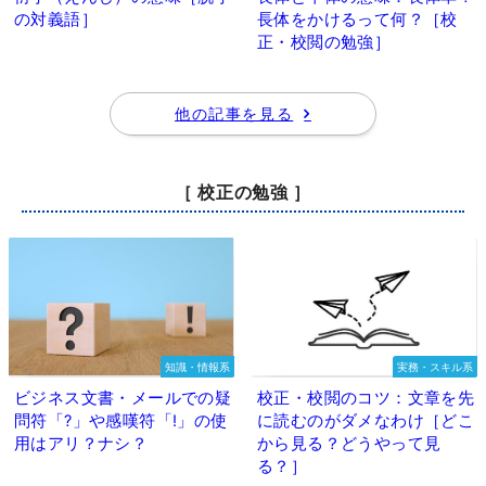
の対義語］
長体をかけるって何？［校
正・校閲の勉強］
他の記事を見る
［ 校正の勉強 ］
知識・情報系
実務・スキル系
ビジネス文書・メールでの疑
校正・校閲のコツ：文章を先
問符「?」や感嘆符「!」の使
に読むのがダメなわけ［どこ
用はアリ？ナシ？
から見る？どうやって見
る？］