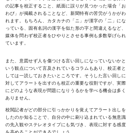
の記事を校正すること、紙面に誤りが見つかった場合「お
わび」が掲載されることなど、新聞特有の苦労がうかがわ
れます。もちろん、カタカナの「ニ」が漢字の「二」にな
っている、固有名詞の漢字を似た形の字と間違えるなど、
媒体を問わず校正者をひやりとさせる事例も多数挙げられ
ています。
また、意図せず人を傷つける言い回しになっていないかと
いう観点について言及されているコラムもあり、校正者と
しては一読しておきたいところです。そうした言い回しに
対してアラートを出すのも校正の重要な役割ですが、実際
にどのような表現が問題になりうるかを学べる機会は多く
ありません。
校閲記者がどの部分に引っかかりを覚えてアラート出しを
したのか知ることで、自分の中に刷り込まれている無意識
の先入観やステレオタイプにも気づき、表現に対する感度
を高めることができるでしょう。