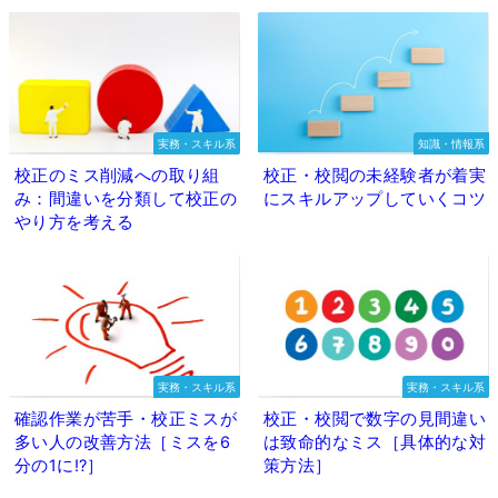
実務・スキル系
知識・情報系
校正のミス削減への取り組
校正・校閲の未経験者が着実
み：間違いを分類して校正の
にスキルアップしていくコツ
やり方を考える
実務・スキル系
実務・スキル系
確認作業が苦手・校正ミスが
校正・校閲で数字の見間違い
多い人の改善方法［ミスを6
は致命的なミス［具体的な対
分の1に⁉］
策方法］