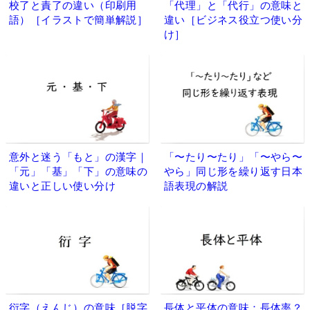
校了と責了の違い（印刷用
「代理」と「代行」の意味と
語）［イラストで簡単解説］
違い［ビジネス役立つ使い分
け］
意外と迷う「もと」の漢字｜
「〜たり〜たり」「〜やら〜
「元」「基」「下」の意味の
やら」同じ形を繰り返す日本
違いと正しい使い分け
語表現の解説
衍字（えんじ）の意味［脱字
長体と平体の意味：長体率？