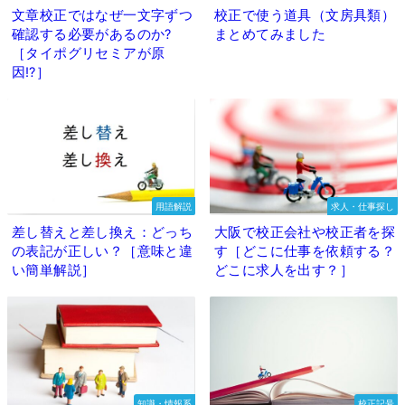
文章校正ではなぜ一文字ずつ
校正で使う道具（文房具類）
確認する必要があるのか?
まとめてみました
［タイポグリセミアが原
因⁉］
用語解説
求人・仕事探し
差し替えと差し換え：どっち
大阪で校正会社や校正者を探
の表記が正しい？［意味と違
す［どこに仕事を依頼する？
い簡単解説］
どこに求人を出す？］
知識・情報系
校正記号