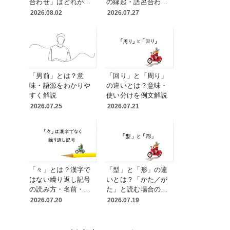
合わせ」はどれが正
の縁起・語呂合わ
しい？送り仮名と表
せ・読み方を変える
2026.08.02
2026.07.27
記統一の実務ルール
理由
「男前」とは？意
「回り」と「周り」
味・語源をわかりや
の違いとは？意味・
すく解説
使い分けを例文解説
2026.07.25
2026.07.21
「々」とは？漢字で
「型」と「形」の違
はない繰り返し記号
いとは？「かた／が
の読み方・名前・使
た」と読む場合の使
い方を解説
い分けを例文解説
2026.07.20
2026.07.19