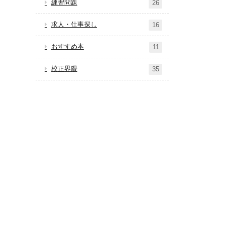
練習問題
26
求人・仕事探し
16
おすすめ本
11
校正界隈
35