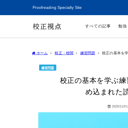
Proofreading Specialty Site
すべての記事
勉強
ホーム
校正・校閲
練習問題
校正の基本を
練習問題
校正の基本を学ぶ練
め込まれた
2025/11/01