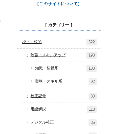
［このサイトについて］
電
［ カテゴリー ］
校正・校閲
522
勉強・スキルアップ
193
知識・情報系
100
実務・スキル系
92
校正記号
83
用語解説
118
デジタル校正
35