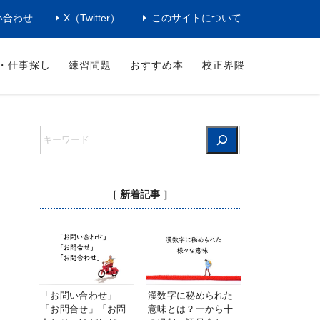
い合わせ
X（Twitter）
このサイトについて
・仕事探し
練習問題
おすすめ本
校正界隈
［ 新着記事 ］
「お問い合わせ」
漢数字に秘められた
「お問合せ」「お問
意味とは？一から十