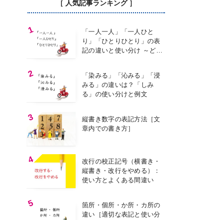
［ 人気記事ランキング ］
「一人一人」「一人ひと
り」「ひとりひとり」の表
記の違いと使い分け ～どの
表記を使う？～
「染みる」「沁みる」「浸
みる」の違いは？「しみ
る」の使い分けと例文
縦書き数字の表記方法［文
章内での書き方］
改行の校正記号（横書き・
縦書き・改行をやめる）：
使い方とよくある間違い
箇所・個所・か所・カ所の
違い［適切な表記と使い分