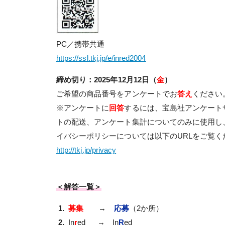
PC／携帯共通
https://ssl.tkj.jp/e/inred2004
締め切り：2025年12月12日（
金
）
ご希望の商品番号をアンケートでお
答え
ください
※アンケートに
回答
するには、宝島社アンケート
トの配送、アンケート集計についてのみに使用し
イバシーポリシーについては以下のURLをご覧く
http://tkj.jp/privacy
＜解答一覧＞
1.
募集
→
応募
（2か所）
2.
In
r
ed → In
R
ed