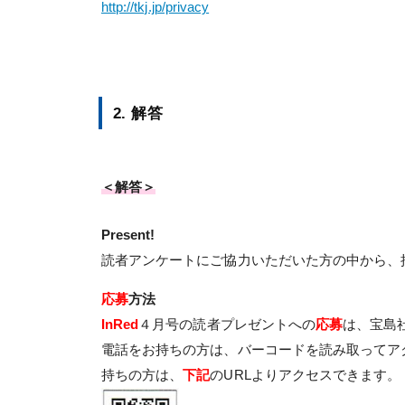
http://tkj.jp/privacy
2. 解答
＜解答＞
Present!
読者アンケートにご協力いただいた方の中から、
応募
方法
InRed
４月号の読者プレゼントへの
応募
は、宝島
電話をお持ちの方は、バーコードを読み取ってア
持ちの方は、
下記
のURLよりアクセスできます。