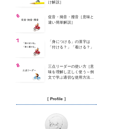
け解説］
促音・拗音・撥音［意味と
違い簡単解説］
「身につける」の漢字は
「付ける？」「着ける？」
三点リーダーの使い方［意
味を理解し正しく使う～例
文で学ぶ適切な使用方法
～］
［ Profile ］