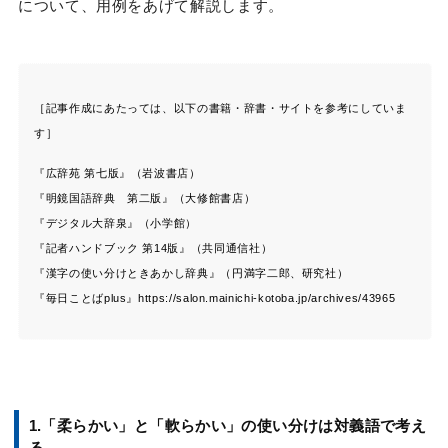
について、用例をあげて解説します。
［記事作成にあたっては、以下の書籍・辞書・サイトを参考にしていま
す］
『広辞苑 第七版』（岩波書店）
『明鏡国語辞典 第二版』（大修館書店）
『デジタル大辞泉』（小学館）
『記者ハンドブック 第
14
版』（共同通信社）
『漢字の使い分けときあかし辞典』（円満字二郎、研究社）
『毎日ことば
plus』
https://salon.mainichi-kotoba.jp/archives/43965
1.「柔らかい」と「軟らかい」の使い分けは対義語で考え
る