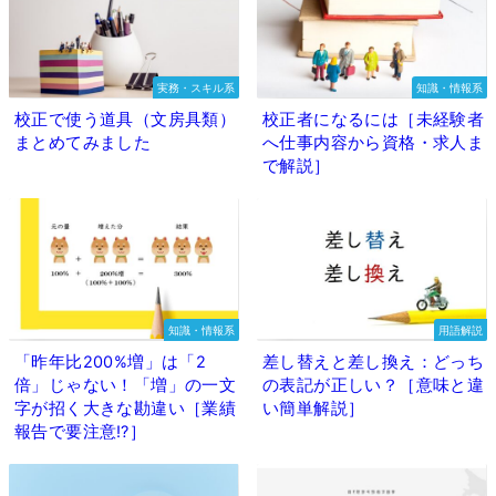
実務・スキル系
知識・情報系
校正で使う道具（文房具類）
校正者になるには［未経験者
まとめてみました
へ仕事内容から資格・求人ま
で解説］
知識・情報系
用語解説
「昨年比200%増」は「2
差し替えと差し換え：どっち
倍」じゃない！「増」の一文
の表記が正しい？［意味と違
字が招く大きな勘違い［業績
い簡単解説］
報告で要注意⁉］