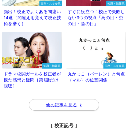
実務・スキル系
知識・情報系
頻出！校正でよくある間違い
すぐに役立つ！校正で失敗し
14選［間違えを覚えて校正技
ない3つの視点「鳥の目・虫
術を磨く］
の目・魚の目」
知識・情報系
実務・スキル系
ドラマ校閲ガールを校正者が
丸かっこ（パーレン）と句点
観た感想と疑問［第1話だけ
（マル）の位置関係
視聴］
他の記事を見る
［ 校正記号 ］