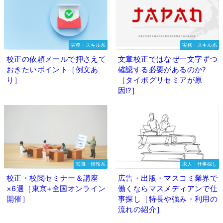
実務・スキル系
実務・スキル系
校正の依頼メールで押さえて
文章校正ではなぜ一文字ずつ
おきたいポイント［例文あ
確認する必要があるのか?
り］
［タイポグリセミアが原
因⁉］
知識・情報系
求人・仕事探し
校正・校閲セミナー＆講座
広告・出版・マスコミ業界で
×6選［東京+全国オンライン
働くならマスメディアンで仕
開催］
事探し［特長や強み・利用の
流れの紹介］