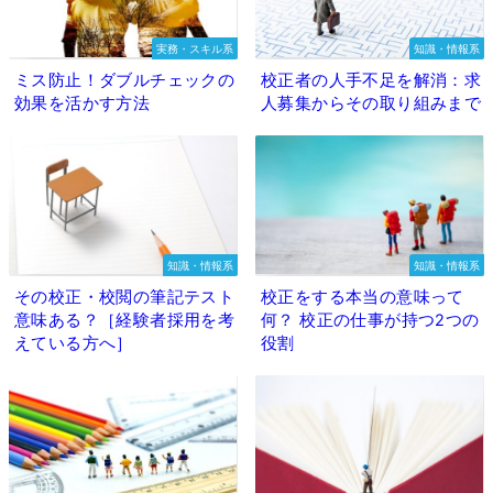
実務・スキル系
知識・情報系
ミス防止！ダブルチェックの
校正者の人手不足を解消：求
効果を活かす方法
人募集からその取り組みまで
知識・情報系
知識・情報系
その校正・校閲の筆記テスト
校正をする本当の意味って
意味ある？［経験者採用を考
何？ 校正の仕事が持つ2つの
えている方へ］
役割