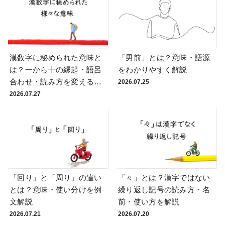
漢数字に秘められた意味と
「男前」とは？意味・語源
は？一から十の縁起・語呂
をわかりやすく解説
合わせ・読み方を変える理
2026.07.25
由
2026.07.27
「回り」と「周り」の違い
「々」とは？漢字ではない
とは？意味・使い分けを例
繰り返し記号の読み方・名
文解説
前・使い方を解説
2026.07.21
2026.07.20