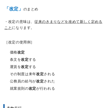
「改定」
のまとめ
・改定の意味は、
従来のきまりなどを改めて新しく定める
こと
になります。
［改定の使用例］
価格
改定
条文を
改定
する
運賃を
改定
する
その制度は来年
改定
される
公務員の給与が
改定
された
就業規則の
改定
が行われる
おわりに