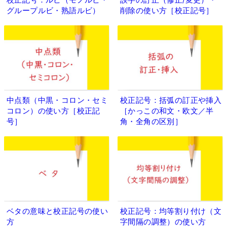
校正記号：ルビ（モノルビ・
誤字の訂正（修正/変更）・
グループルビ・熟語ルビ）
削除の使い方［校正記号］
中点類（中黒・コロン・セミ
校正記号：括弧の訂正や挿入
コロン）の使い方［校正記
［かっこの和文・欧文／半
号］
角・全角の区別］
ベタの意味と校正記号の使い
校正記号：均等割り付け（文
方
字間隔の調整）の使い方