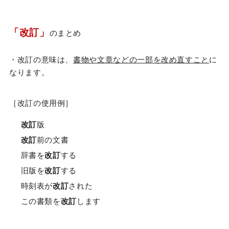
「改訂」
のまとめ
・改訂の意味は、
書物や文章などの一部を改め直すこと
に
なります。
［改訂の使用例］
改訂
版
改訂
前の文書
辞書を
改訂
する
旧版を
改訂
する
時刻表が
改訂
された
この書類を
改訂
します