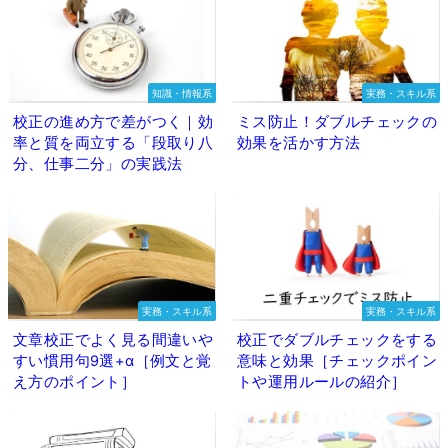
知識・情報系
実務・スキル系
校正の進め方で差がつく｜効
ミス防止！ダブルチェックの
率と質を両立する「段取り八
効果を活かす方法
分、仕事二分」の実践法
実務・スキル系
実務・スキル系
文章校正でよく見る間違いや
校正でダブルチェックをする
すい慣用句9選+α［例文と覚
意味と効果［チェックポイン
え方のポイント］
トや運用ルールの紹介］