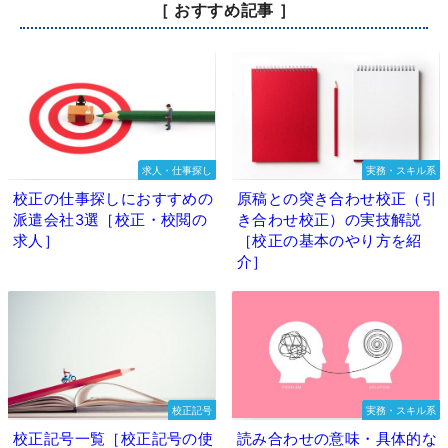
［ おすすめ記事 ］
求人・仕事探し
実務・スキル系
校正の仕事探しにおすすめの
原稿との突き合わせ校正（引
派遣会社3選［校正・校閲の
き合わせ校正）の実技解説
求人］
［校正の基本のやり方を紹
介］
校正記号
実務・スキル系
校正記号一覧［校正記号の使
読み合わせの意味・具体的な