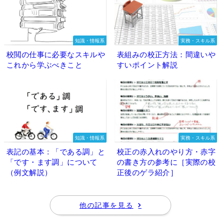
知識・情報系
実務・スキル系
校閲の仕事に必要なスキルや
表組みの校正方法：間違いや
これから学ぶべきこと
すいポイント解説
知識・情報系
実務・スキル系
表記の基本：「である調」と
校正の赤入れのやり方・赤字
「です・ます調」について
の書き方の参考に［実際の校
（例文解説）
正後のゲラ紹介］
他の記事を見る