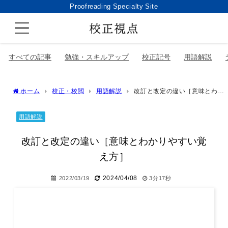
Proofreading Specialty Site
すべての記事
勉強・スキルアップ
校正記号
用語解説
ホーム
校正・校閲
用語解説
改訂と改定の違い［意味とわか
りやすい覚え方］
用語解説
改訂と改定の違い［意味とわかりやすい覚
え方］
2024/04/08
2022/03/19
3分17秒