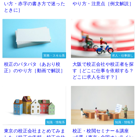
い方・赤字の書き方で迷った
やり方・注意点［例文解説］
ときに］
実務・スキル系
求人・仕事探し
校正のパタパタ（あおり校
大阪で校正会社や校正者を探
正）のやり方［動画で解説］
す［どこに仕事を依頼する？
どこに求人を出す？］
知識・情報系
知識・情報系
東京の校正会社まとめてみま
校正・校閲セミナー＆講座