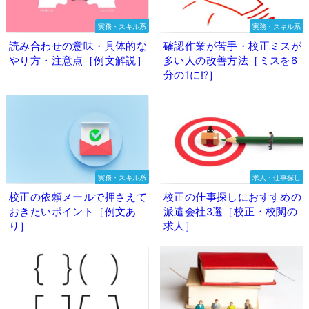
実務・スキル系
実務・スキル系
読み合わせの意味・具体的な
確認作業が苦手・校正ミスが
やり方・注意点［例文解説］
多い人の改善方法［ミスを6
分の1に⁉］
実務・スキル系
求人・仕事探し
校正の依頼メールで押さえて
校正の仕事探しにおすすめの
おきたいポイント［例文あ
派遣会社3選［校正・校閲の
り］
求人］