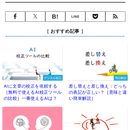
LINE
［ おすすめ記事 ］
デジタル校正
用語解説
AIに文章の校正を依頼する
差し替えと差し換え：どっち
［無料で使えるAI校正ツール
の表記が正しい？［意味と違
の比較］一番使えるAIは？
い簡単解説］