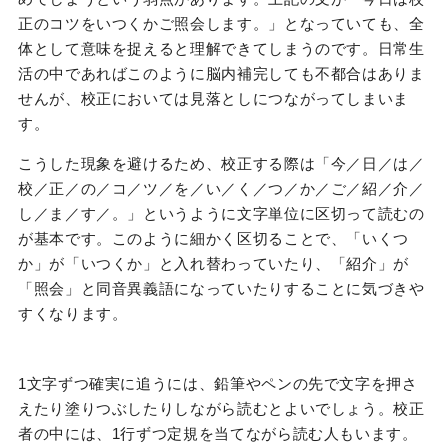
正のコツをいつくかご照会します。」となっていても、全
体として意味を捉えると理解できてしまうのです。日常生
活の中であればこのように脳内補完しても不都合はありま
せんが、校正においては見落としにつながってしまいま
す。
こうした現象を避けるため、校正する際は「今／日／は／
校／正／の／コ／ツ／を／い／く／つ／か／ご／紹／介／
し／ま／す／。」というように文字単位に区切って読むの
が基本です。このように細かく区切ることで、「いくつ
か」が「いつくか」と入れ替わっていたり、「紹介」が
「照会」と同音異義語になっていたりすることに気づきや
すくなります。
1文字ずつ確実に追うには、鉛筆やペンの先で文字を押さ
えたり塗りつぶしたりしながら読むとよいでしょう。校正
者の中には、1行ずつ定規を当てながら読む人もいます。