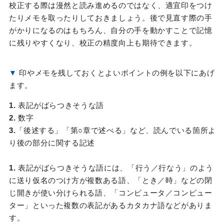
校正する際は漫然と読み進めるのではなく、適宜印をつけ
たりメモを取ったりしておきましょう。後で見直す際の手
がかりになるのはもちろん、自分の手を動かすことで記憶
に残りやすくなり、校正の精度向上も期待できます。
▼
印やメモを残しておくとよいポイントの例を以下にあげ
ます。
1.
表記がばらつきそうな語
2.
数字
3.
「後述する」「第○章で述べる」など、読んでいる箇所よ
り後の部分に関する記述
1.
表記がばらつきそうな語には、「行う／行なう」のよう
に送り仮名のつけ方が複数ある語、「とき／時」などの閉
じ開きが使い分けられる語、「コンピュータ／コンピュー
ター」といった複数の表記があるカタカナ語などがありま
す。