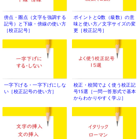
傍点・圏点（文字を強調する
ポイントとQ数（級数）の意
記号）と下線・傍線の使い方
味と使い方／文字サイズの変
［校正記号］
更［校正記号］
一字下げる・一字下げにしな
校正・校閲でよく使う校正記
い［校正記号の使い方］
号15選［一問一答形式で基本
からわかりやすく学ぶ］