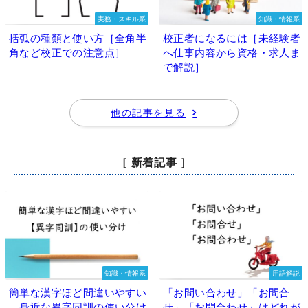
実務・スキル系
知識・情報系
括弧の種類と使い方［全角半
校正者になるには［未経験者
角など校正での注意点］
へ仕事内容から資格・求人ま
で解説］
他の記事を見る
［ 新着記事 ］
知識・情報系
用語解説
簡単な漢字ほど間違いやすい
「お問い合わせ」「お問合
｜身近な異字同訓の使い分け
せ」「お問合わせ」はどれが