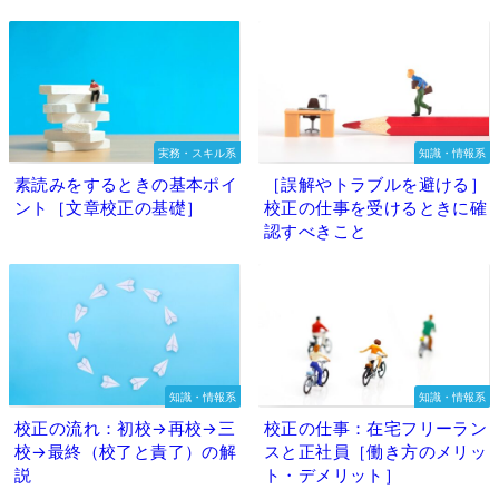
実務・スキル系
知識・情報系
素読みをするときの基本ポイ
［誤解やトラブルを避ける］
ント［文章校正の基礎］
校正の仕事を受けるときに確
認すべきこと
知識・情報系
知識・情報系
校正の流れ：初校→再校→三
校正の仕事：在宅フリーラン
校→最終（校了と責了）の解
スと正社員［働き方のメリッ
説
ト・デメリット］