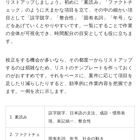
リストアップしましょう。初めに「素読み」「ファクトチ
ェック」のように大まかな項目を立て、その中の細かい項
目として「誤字脱字」「整合性」「固有名詞」「年号」な
どをあげていくとやりやすいです。一覧にすることで作業
の全体が可視化でき、時間配分の目安としても役に立ちま
す。
校正をする機会が多いなら、その都度一からリストアップ
するのは煩雑なため、リストのテンプレートを作っておく
のがおすすめです。それをベースに、案件に応じて項目を
足したり減らしたりすると、効率的に作業内容を把握でき
ます。一例を次に示します。
誤字脱字、日本語の文法、成語・慣用表
1. 素読み
現、表記統一、整合性
2. ファクトチェ
固有名詞、年号、社会の動き