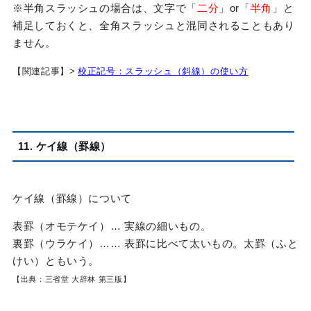
※半角スラッシュの場合は、文字で「
二分
」or「
半角
」と
補足しておくと、全角スラッシュと混同されることもあり
ません。
【関連記事
】>
校正記号：スラッシュ（斜線）の使い方
11. ケイ線（罫線）
ケイ線（罫線）について
表罫（オモテケイ）… 実線の細いもの。
裏罫（ウラケイ）…… 表罫に比べて太いもの。太罫（ふと
けい）ともいう。
【出典：三省堂 大辞林 第三版】