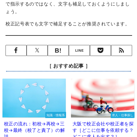
で指示するのではなく、文字も補足しておくようにしまし
ょう。
校正記号表でも文字で補足することが推奨されています。
LINE
［ おすすめ記事 ］
知識・情報系
求人・仕事探し
校正の流れ：初校→再校→三
大阪で校正会社や校正者を探
校→最終（校了と責了）の解
す［どこに仕事を依頼する？
説
どこに求人を出す？］