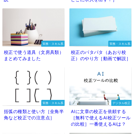
実務・スキル系
実務・スキル系
校正で使う道具（文房具類）
校正のパタパタ（あおり校
まとめてみました
正）のやり方［動画で解説］
実務・スキル系
デジタル校正
括弧の種類と使い方［全角半
AIに文章の校正を依頼する
角など校正での注意点］
［無料で使えるAI校正ツール
の比較］一番使えるAIは？