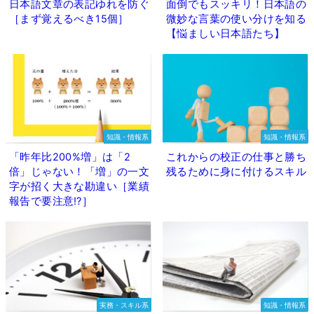
日本語文章の表記ゆれを防ぐ
面倒でもスッキリ！日本語の
［まず覚えるべき15個］
微妙な言葉の使い分けを知る
【悩ましい日本語たち】
知識・情報系
知識・情報系
「昨年比200%増」は「2
これからの校正の仕事と勝ち
倍」じゃない！「増」の一文
残るために身に付けるスキル
字が招く大きな勘違い［業績
報告で要注意⁉］
実務・スキル系
知識・情報系