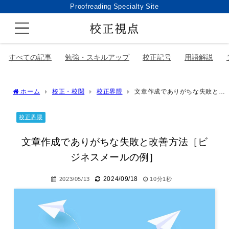
Proofreading Specialty Site
すべての記事
勉強・スキルアップ
校正記号
用語解説
ホーム
校正・校閲
校正界隈
文章作成でありがちな失敗と改
善方法［ビジネスメールの例］
校正界隈
文章作成でありがちな失敗と改善方法［ビ
ジネスメールの例］
2024/09/18
2023/05/13
10分1秒