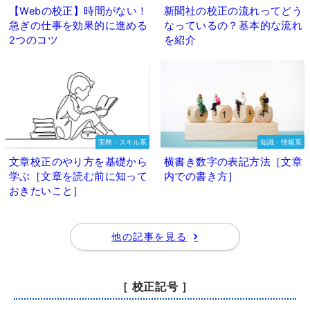
【Webの校正】時間がない！
新聞社の校正の流れってどう
急ぎの仕事を効果的に進める
なっているの？基本的な流れ
2つのコツ
を紹介
実務・スキル系
知識・情報系
文章校正のやり方を基礎から
横書き数字の表記方法［文章
学ぶ［文章を読む前に知って
内での書き方］
おきたいこと］
他の記事を見る
［ 校正記号 ］