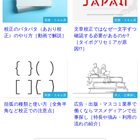
実務・スキル系
実務・スキル系
校正のパタパタ（あおり校
文章校正ではなぜ一文字ずつ
正）のやり方［動画で解説］
確認する必要があるのか?
［タイポグリセミアが原
因⁉］
実務・スキル系
求人・仕事探し
括弧の種類と使い方［全角半
広告・出版・マスコミ業界で
角など校正での注意点］
働くならマスメディアンで仕
事探し［特長や強み・利用の
流れの紹介］