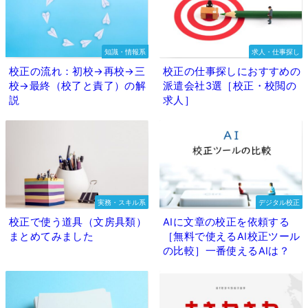
知識・情報系
求人・仕事探し
校正の流れ：初校→再校→三
校正の仕事探しにおすすめの
校→最終（校了と責了）の解
派遣会社3選［校正・校閲の
説
求人］
実務・スキル系
デジタル校正
校正で使う道具（文房具類）
AIに文章の校正を依頼する
まとめてみました
［無料で使えるAI校正ツール
の比較］一番使えるAIは？