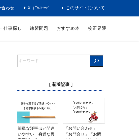
い合わせ
X（Twitter）
このサイトについて
・仕事探し
練習問題
おすすめ本
校正界隈
［ 新着記事 ］
簡単な漢字ほど間違
「お問い合わせ」
いやすい｜身近な異
「お問合せ」「お問