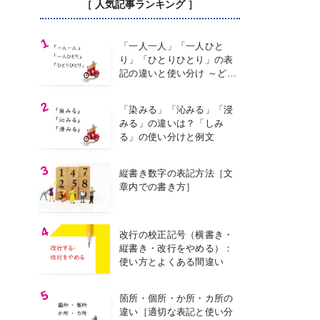
［ 人気記事ランキング ］
「一人一人」「一人ひと
り」「ひとりひとり」の表
記の違いと使い分け ～どの
表記を使う？～
「染みる」「沁みる」「浸
みる」の違いは？「しみ
る」の使い分けと例文
縦書き数字の表記方法［文
章内での書き方］
改行の校正記号（横書き・
縦書き・改行をやめる）：
使い方とよくある間違い
箇所・個所・か所・カ所の
違い［適切な表記と使い分