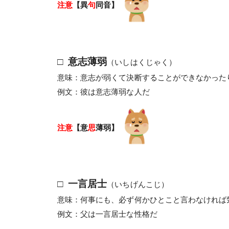
注意
【異
句
同音】
□ 意志薄弱
（いしはくじゃく）
意味：意志が弱くて決断することができなかった
例文：彼は意志薄弱な人だ
注意
【意
思
薄弱】
□ 一言居士
（いちげんこじ）
意味：何事にも、必ず何かひとこと言わなければ
例文：父は一言居士な性格だ