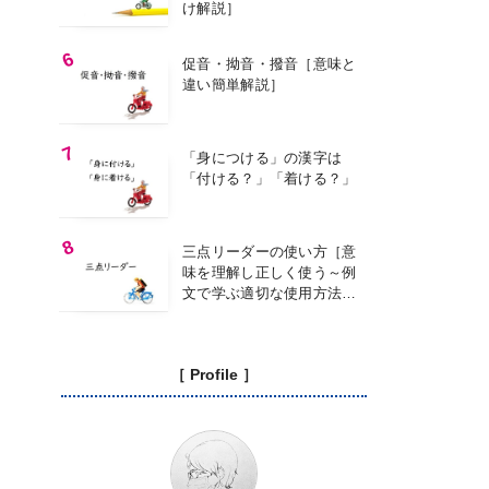
け解説］
促音・拗音・撥音［意味と
違い簡単解説］
「身につける」の漢字は
「付ける？」「着ける？」
三点リーダーの使い方［意
味を理解し正しく使う～例
文で学ぶ適切な使用方法
～］
［ Profile ］