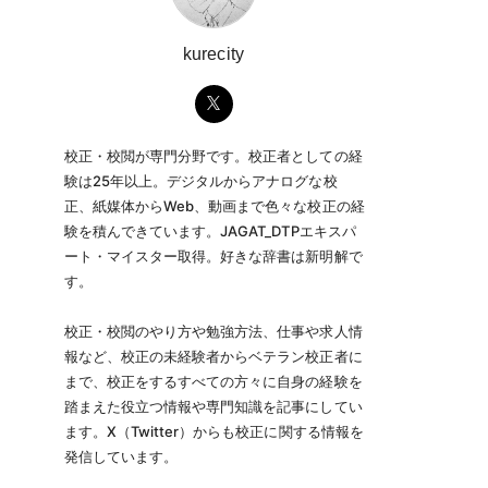
kurecity
校正・校閲が専門分野です。校正者としての経
験は25年以上。デジタルからアナログな校
正、紙媒体からWeb、動画まで色々な校正の経
験を積んできています。JAGAT_DTPエキスパ
ート・マイスター取得。好きな辞書は新明解で
す。
校正・校閲のやり方や勉強方法、仕事や求人情
報など、校正の未経験者からベテラン校正者に
まで、校正をするすべての方々に自身の経験を
踏まえた役立つ情報や専門知識を記事にしてい
ます。X（Twitter）からも校正に関する情報を
発信しています。