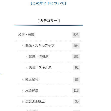
［このサイトについて］
［ カテゴリー ］
校正・校閲
523
勉強・スキルアップ
194
知識・情報系
101
実務・スキル系
92
校正記号
83
用語解説
118
デジタル校正
35