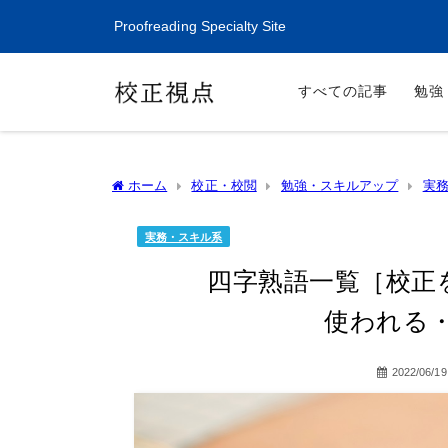
Proofreading Specialty Site
すべての記事
勉強
ホーム
校正・校閲
勉強・スキルアップ
実
る・間違いやすいもの］
実務・スキル系
四字熟語一覧［校正
使われる
2022/06/19