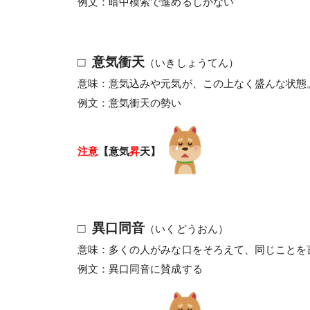
例文：暗中模索で進めるしかない
□ 意気衝天
（いきしょうてん）
意味：意気込みや元気が、この上なく盛んな状態
例文：意気衝天の勢い
注意
【意気
昇
天】
□ 異口同音
（いくどうおん）
意味：多くの人がみな口をそろえて、同じことを
例文：異口同音に賛成する