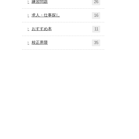
練習問題
26
求人・仕事探し
16
おすすめ本
11
校正界隈
35