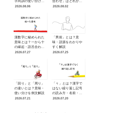
字同訓の使い分けと
合わせ」はどれが正
例文
しい？送り仮名と表
2026.08.06
2026.08.02
記統一の実務ルール
漢数字に秘められた
「男前」とは？意
意味とは？一から十
味・語源をわかりや
の縁起・語呂合わ
すく解説
せ・読み方を変える
2026.07.27
2026.07.25
理由
「回り」と「周り」
「々」とは？漢字で
の違いとは？意味・
はない繰り返し記号
使い分けを例文解説
の読み方・名前・使
い方を解説
2026.07.21
2026.07.20