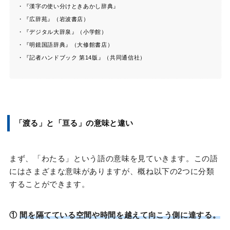
・『漢字の使い分けときあかし辞典』
・『広辞苑』（岩波書店）
・『デジタル大辞泉』（小学館）
・『明鏡国語辞典』（大修館書店）
・『記者ハンドブック 第14版』（共同通信社）
「渡る」と「亘る」の意味と違い
まず、「わたる」という語の意味を見ていきます。この語
にはさまざまな意味がありますが、概ね以下の2つに分類
することができます。
①
間を隔てている空間や時間を越えて向こう側に達する。