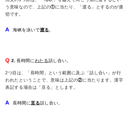
う意味なので、上記の
①
に当たり、「渡る」とするのが適
切です。
A
海峡を泳いで
渡る
。
Q
2.
長時間に
わたる
話し合い。
2つ目は、「長時間」という範囲に及ぶ「話し合い」が行
われたということで、意味は上記の
②
に当たります。漢字
表記する場合は「亘る」とします。
A
長時間に
亘る
話し合い。