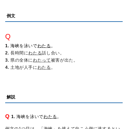
例文
Q
1.
海峡を泳いで
わたる
。
2.
長時間に
わたる
話し合い。
3.
県の全体に
わたって
被害が出た。
4.
土地が人手に
わたる
。
解説
Q
1.
海峡を泳いで
わたる
。
例文の1つ目は、「海峡」を越えて向こう側に達するとい