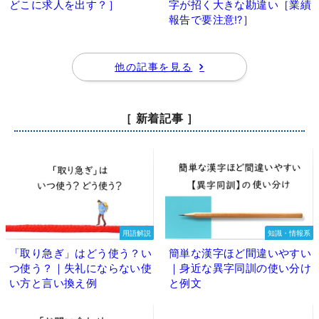
どこに求人を出す？］
字が招く大きな勘違い［業績
報告で要注意⁉］
他の記事を見る
［ 新着記事 ］
用語解説
知識・情報系
「取り急ぎ」はどう使う？い
簡単な漢字ほど間違いやすい
つ使う？｜失礼にならない使
｜身近な異字同訓の使い分け
い方と言い換え例
と例文