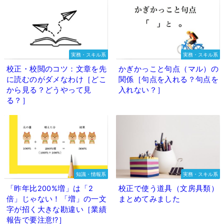
実務・スキル系
実務・スキル系
校正・校閲のコツ：文章を先
かぎかっこと句点（マル）の
に読むのがダメなわけ［どこ
関係［句点を入れる？句点を
から見る？どうやって見
入れない？］
る？］
知識・情報系
実務・スキル系
「昨年比200%増」は「2
校正で使う道具（文房具類）
倍」じゃない！「増」の一文
まとめてみました
字が招く大きな勘違い［業績
報告で要注意⁉］