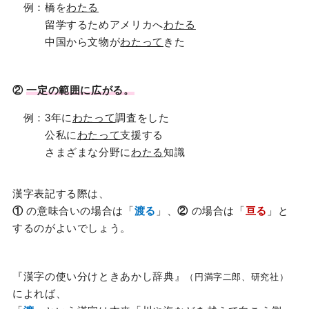
例：橋を
わたる
留学するためアメリカへ
わたる
中国から文物が
わたって
きた
②
一定の範囲に広がる。
例：3年に
わたって
調査をした
公私に
わたって
支援する
さまざまな分野に
わたる
知識
漢字表記する際は、
①
の意味合いの場合は「
渡る
」、
②
の場合は「
亘る
」と
するのがよいでしょう。
『漢字の使い分けときあかし辞典』
（円満字二郎、研究社）
によれば、