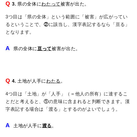
Q
3.
県の全体に
わたって
被害が出た。
3つ目は「県の全体」という範囲に「被害」が広がってい
るということで、
②
に該当し、漢字表記するなら「亘る」
となります。
A
県の全体に
亘って
被害が出た。
Q
4.
土地が人手に
わたる
。
4つ目は「土地」が「人手」（＝他人の所有）に達するこ
とだと考えると、
①
の意味に含まれると判断できます。漢
字表記する場合は「渡る」とするのがよいでしょう。
A
土地が人手に
渡る
。