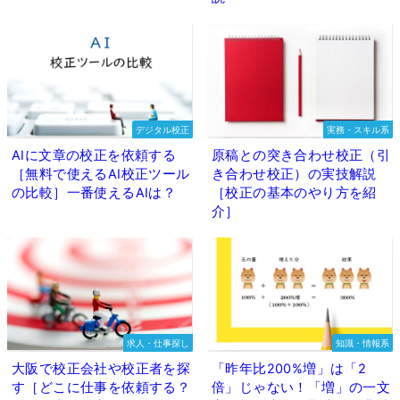
デジタル校正
実務・スキル系
AIに文章の校正を依頼する
原稿との突き合わせ校正（引
［無料で使えるAI校正ツール
き合わせ校正）の実技解説
の比較］一番使えるAIは？
［校正の基本のやり方を紹
介］
求人・仕事探し
知識・情報系
大阪で校正会社や校正者を探
「昨年比200%増」は「2
す［どこに仕事を依頼する？
倍」じゃない！「増」の一文