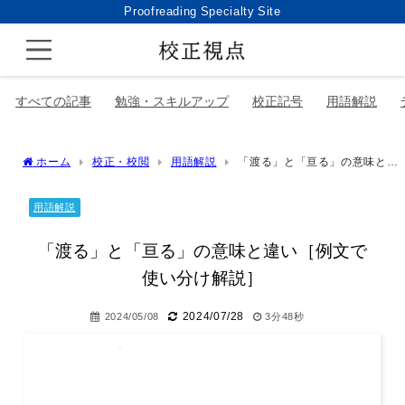
Proofreading Specialty Site
すべての記事
勉強・スキルアップ
校正記号
用語解説
ホーム
校正・校閲
用語解説
「渡る」と「亘る」の意味と違
い［例文で使い分け解説］
用語解説
「渡る」と「亘る」の意味と違い［例文で
使い分け解説］
2024/07/28
2024/05/08
3分48秒