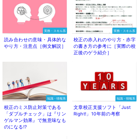
実務・スキル系
実務・スキル系
読み合わせの意味・具体的な
校正の赤入れのやり方・赤字
やり方・注意点［例文解説］
の書き方の参考に［実際の校
正後のゲラ紹介］
知識・情報系
知識・情報系
校正のミス防止対策である
文章校正支援ソフト「Just
「ダブルチェック」は『リン
Right!」10年前の考察
ゲルマン効果』で無意味なも
のになる⁉