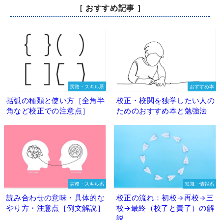
［ おすすめ記事 ］
実務・スキル系
おすすめ本
括弧の種類と使い方［全角半
校正・校閲を独学したい人の
角など校正での注意点］
ためのおすすめ本と勉強法
実務・スキル系
知識・情報系
読み合わせの意味・具体的な
校正の流れ：初校→再校→三
やり方・注意点［例文解説］
校→最終（校了と責了）の解
説