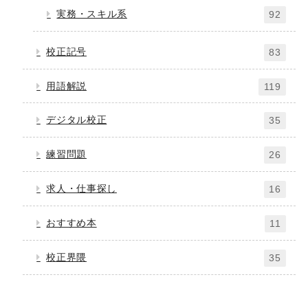
実務・スキル系
92
校正記号
83
用語解説
119
デジタル校正
35
練習問題
26
求人・仕事探し
16
おすすめ本
11
校正界隈
35