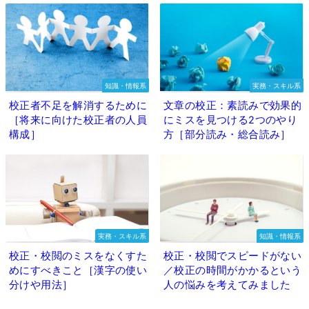
知識・情報系
実務・スキル系
校正者不足を解消するために
文章の校正：素読みで効果的
［将来に向けた校正者の人員
にミスを見つける2つのやり
構成］
方［部分読み・総合読み］
実務・スキル系
知識・情報系
校正・校閲のミスをなくすた
校正・校閲でスピードがない
めにすべきこと［漢字の使い
／校正の時間がかかるという
分けや用法］
人の悩みを考えてみました