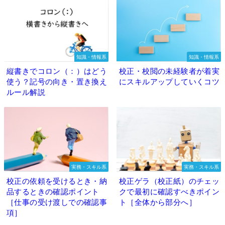
知識・情報系
知識・情報系
縦書きでコロン（：）はどう
校正・校閲の未経験者が着実
使う？記号の向き・置き換え
にスキルアップしていくコツ
ルール解説
実務・スキル系
実務・スキル系
校正の依頼を受けるとき・納
校正ゲラ（校正紙）のチェッ
品するときの確認ポイント
クで最初に確認すべきポイン
［仕事の受け渡しでの確認事
ト［全体から部分へ］
項］