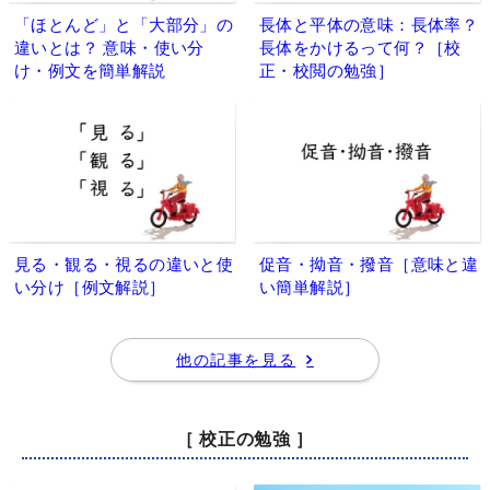
「ほとんど」と「大部分」の
長体と平体の意味：長体率？
違いとは？ 意味・使い分
長体をかけるって何？［校
け・例文を簡単解説
正・校閲の勉強］
見る・観る・視るの違いと使
促音・拗音・撥音［意味と違
い分け［例文解説］
い簡単解説］
他の記事を見る
［ 校正の勉強 ］