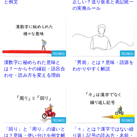
と例文
正しい？送り仮名と表記統一
の実務ルール
用語解説
用語解説
漢数字に秘められた意味と
「男前」とは？意味・語源を
は？一から十の縁起・語呂合
わかりやすく解説
わせ・読み方を変える理由
用語解説
用語解説
「回り」と「周り」の違いと
「々」とは？漢字ではない繰
は？意味・使い分けを例文解
り返し記号の読み方・名前・