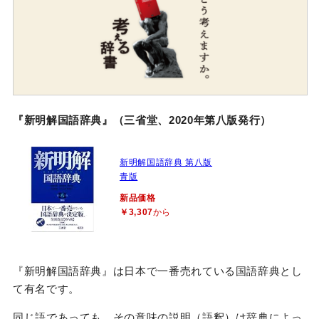
『新明解国語辞典』（三省堂、2020年第八版発行）
新明解国語辞典 第八版
青版
新品価格
￥3,307
から
『新明解国語辞典』は日本で一番売れている国語辞典とし
て有名です。
同じ語であっても、その意味の説明（語釈）は辞典によっ