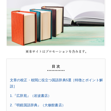
目 次
文章の校正・校閲に役立つ国語辞典5選［特徴とポイント解
説］
1.『広辞苑』（岩波書店）
2.『明鏡国語辞典』（大修館書店）