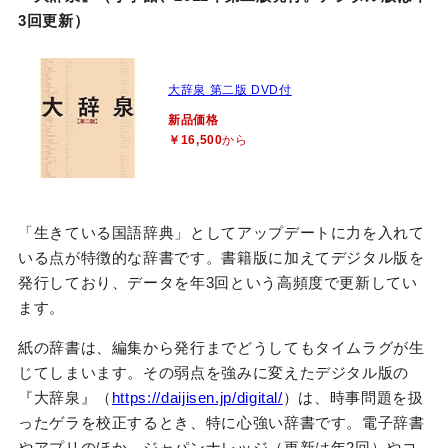
3回更新）
大辞泉 第二版 DVD付
新品価格
￥16,500
から
「生きている国語辞典」としてアップデートに力を入れて
いる点が特徴的な辞書です。書籍版に加えてデジタル版を
発行しており、データを年3回という高頻度で更新してい
ます。
紙の辞書は、編集から発行までどうしてもタイムラグが生
じてしまいます。その弱点を強みに変えたデジタル版の
『大辞泉』（
https://daijisen.jp/digital/
）は、時事問題を扱
ったゲラを校正するとき、特に心強い辞書です。電子辞書
やアプリのほか、ジャパンナレッジ（更新は年2回）やコ