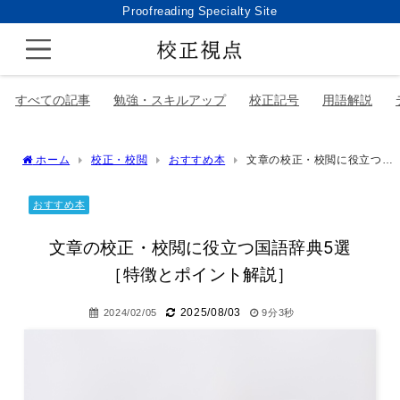
Proofreading Specialty Site
すべての記事
勉強・スキルアップ
校正記号
用語解説
ホーム
校正・校閲
おすすめ本
文章の校正・校閲に役立つ国
語辞典5選［特徴とポイント解説］
おすすめ本
文章の校正・校閲に役立つ国語辞典5選
［特徴とポイント解説］
2025/08/03
2024/02/05
9分3秒