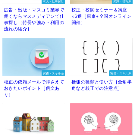
求人・仕事探し
知識・情報系
広告・出版・マスコミ業界で
校正・校閲セミナー＆講座
働くならマスメディアンで仕
×6選［東京+全国オンライン
事探し［特長や強み・利用の
開催］
流れの紹介］
実務・スキル系
実務・スキル系
校正の依頼メールで押さえて
括弧の種類と使い方［全角半
おきたいポイント［例文あ
角など校正での注意点］
り］