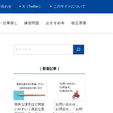
い合わせ
X（Twitter）
このサイトについて
・仕事探し
練習問題
おすすめ本
校正界隈
［ 新着記事 ］
簡単な漢字ほど間違
「お問い合わせ」
いやすい｜身近な異
「お問合せ」「お問