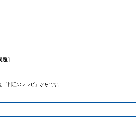
問題］
る『料理のレシピ』からです。