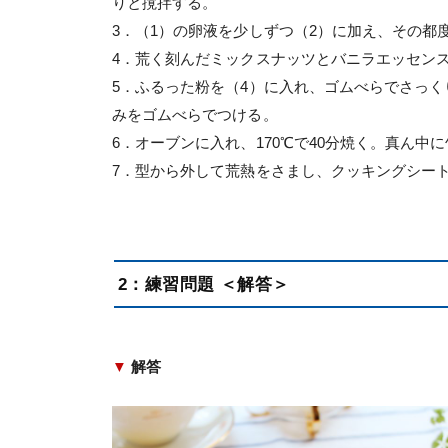
りと撹拌する。
3．（1）の卵液を少しずつ（2）に加え、その都
4．荒く刻んだミックスナッツとバニラエッセン
5．ふるった粉を（4）に入れ、ゴムべらでさっ
みをゴムべらでつける。
6．オーブンに入れ、170℃で40分焼く。真ん
7．型から外して荒熱をさまし、クッキングシー
2：練習問題 ＜解答＞
▼
解答