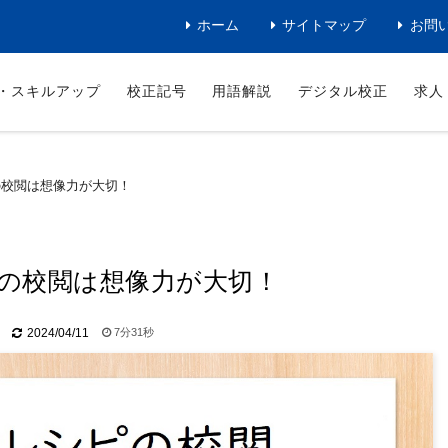
ホーム
サイトマップ
お問
・スキルアップ
校正記号
用語解説
デジタル校正
求人
の校閲は想像力が大切！
の校閲は想像力が大切！
7分31秒
2024/04/11