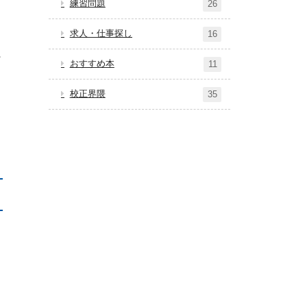
練習問題
26
求人・仕事探し
16
おすすめ本
11
校正界隈
35