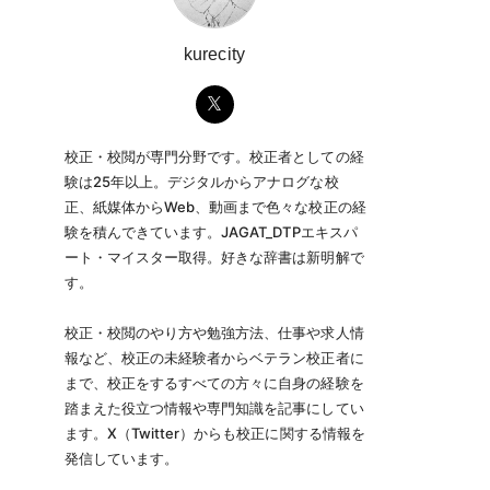
kurecity
校正・校閲が専門分野です。校正者としての経
験は25年以上。デジタルからアナログな校
正、紙媒体からWeb、動画まで色々な校正の経
験を積んできています。JAGAT_DTPエキスパ
ート・マイスター取得。好きな辞書は新明解で
す。
校正・校閲のやり方や勉強方法、仕事や求人情
報など、校正の未経験者からベテラン校正者に
まで、校正をするすべての方々に自身の経験を
踏まえた役立つ情報や専門知識を記事にしてい
ます。X（Twitter）からも校正に関する情報を
発信しています。