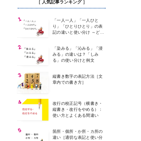
［ 人気記事ランキング ］
「一人一人」「一人ひと
り」「ひとりひとり」の表
記の違いと使い分け ～どの
表記を使う？～
「染みる」「沁みる」「浸
みる」の違いは？「しみ
る」の使い分けと例文
縦書き数字の表記方法［文
章内での書き方］
改行の校正記号（横書き・
縦書き・改行をやめる）：
使い方とよくある間違い
箇所・個所・か所・カ所の
違い［適切な表記と使い分