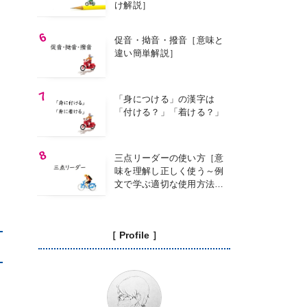
け解説］
促音・拗音・撥音［意味と
違い簡単解説］
「身につける」の漢字は
「付ける？」「着ける？」
三点リーダーの使い方［意
味を理解し正しく使う～例
文で学ぶ適切な使用方法
～］
［ Profile ］