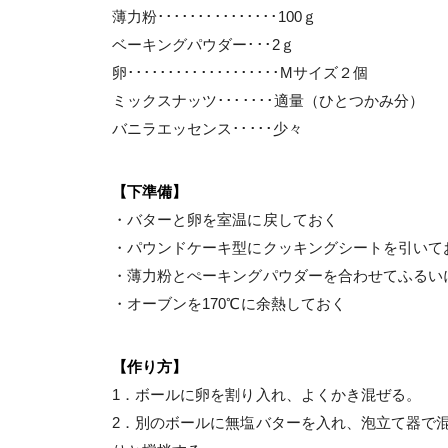
薄力粉･･･････････････100ｇ
ベーキングパウダー･･･2ｇ
卵･･･････････････････Mサイズ２個
ミックスナッツ･･･････適量（ひとつかみ分）
バニラエッセンス･････少々
【下準備】
・バターと卵を室温に戻しておく
・パウンドケーキ型にクッキングシートを引いて
・薄力粉とぺーキングパウダーを合わせてふるい
・オーブンを170℃に余熱しておく
【作り方】
1．ボールに卵を割り入れ、よくかき混ぜる。
2．別のボールに無塩バターを入れ、泡立て器で