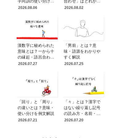
字同訓の使い分けと
合わせ」はどれが正
例文
しい？送り仮名と表
2026.08.06
2026.08.02
記統一の実務ルール
漢数字に秘められた
「男前」とは？意
意味とは？一から十
味・語源をわかりや
の縁起・語呂合わ
すく解説
せ・読み方を変える
2026.07.27
2026.07.25
理由
「回り」と「周り」
「々」とは？漢字で
の違いとは？意味・
はない繰り返し記号
使い分けを例文解説
の読み方・名前・使
い方を解説
2026.07.21
2026.07.20