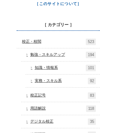
［このサイトについて］
［ カテゴリー ］
校正・校閲
523
勉強・スキルアップ
194
知識・情報系
101
実務・スキル系
92
校正記号
83
用語解説
118
デジタル校正
35